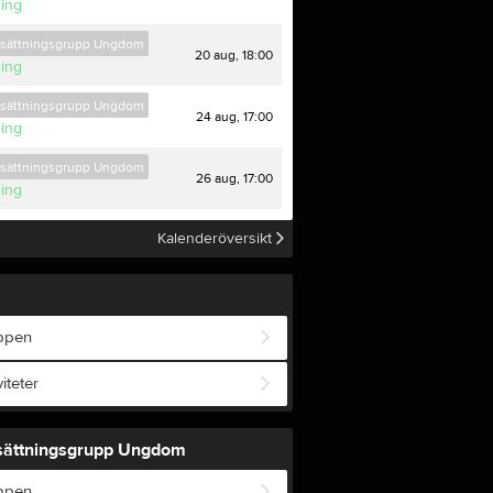
ning
tsättningsgrupp Ungdom
20 aug, 18:00
ning
tsättningsgrupp Ungdom
24 aug, 17:00
ning
tsättningsgrupp Ungdom
kväll på klubben
26 aug, 17:00
ning
0
Kalenderöversikt
ppen
viteter
sättningsgrupp Ungdom
ppen