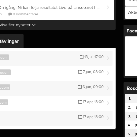
Nu är den årliga herrgårds 3Dn igång. Ni kan följa resultatet Live på Ianseo.net https://www.ianseo.net/Details.php?toId=27519
Akti
un
0
kommentarer
Visa fler nyheter
Fac
ävlingar
13 jul, 17:00
ngdom
7 jun, 08:00
Ungdom
6 jun, 09:00
ngdom
Bes
1.
17 apr, 18:00
gdom
2.
3.
17 apr, 18:00
4.
(
5.
(