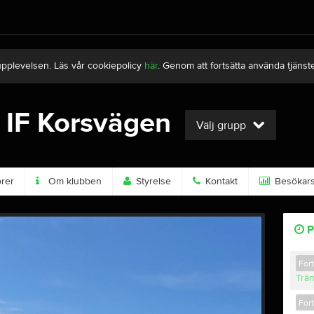
upplevelsen. Läs vår cookiepolicy
här
. Genom att fortsätta använda tjän
 IF Korsvägen
Välj grupp
rer
Om klubben
Styrelse
Kontakt
Besökarst
P
For
Trä
For