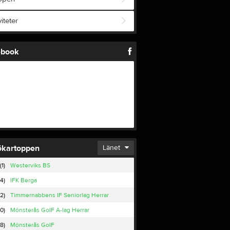
viteter
ebook
ökartoppen
Länet
(1)
Westerviks BS
(4)
IFK Berga
(2)
Timmernabbens IF Seniorlag Herrar
10)
Mönsterås GoIF A-lag Herrar
18)
Mönsterås GoIF