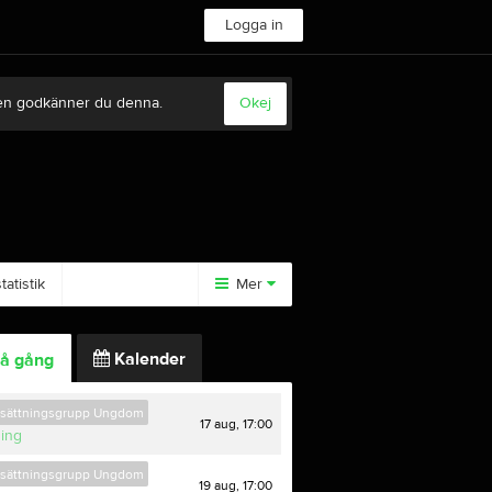
Logga in
sten godkänner du denna.
Okej
atistik
Mer
Huvudmeny
Kalender
å gång
Tävlingar
Anläggningen
tsättningsgrupp Ungdom
17 aug, 17:00
ning
tsättningsgrupp Ungdom
19 aug, 17:00