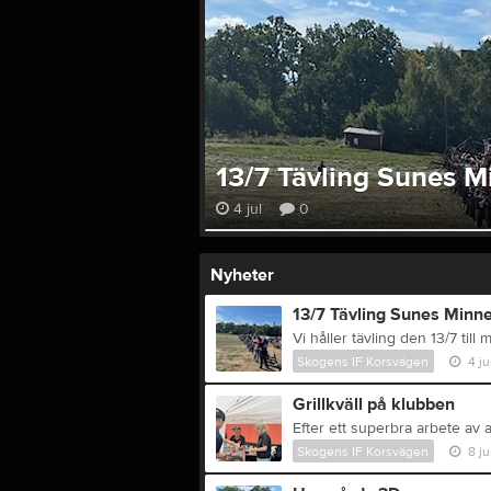
13/7 Tävling Sunes M
4 jul
0
Nyheter
13/7 Tävling Sunes Minn
Vi håller tävling den 13/7 till
Skogens IF Korsvägen
4 ju
Grillkväll på klubben
Skogens IF Korsvägen
8 j