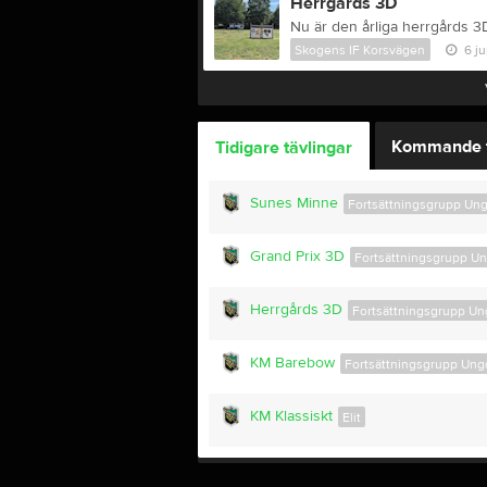
Herrgårds 3D
Skogens IF Korsvägen
6 j
Kommande t
Tidigare tävlingar
Sunes Minne
Fortsättningsgrupp U
Grand Prix 3D
Fortsättningsgrupp 
Herrgårds 3D
Fortsättningsgrupp U
KM Barebow
Fortsättningsgrupp Un
KM Klassiskt
Elit